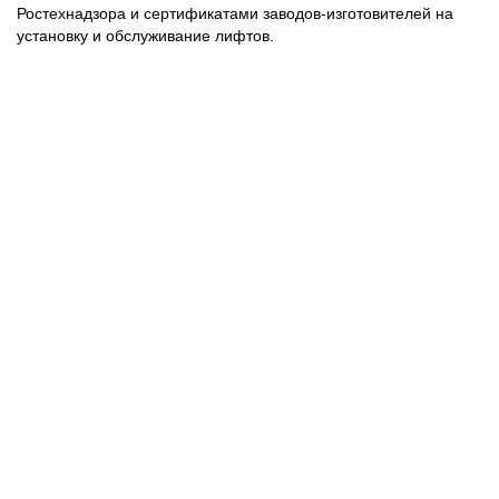
Ростехнадзора и сертификатами заводов-изготовителей на
установку и обслуживание лифтов.
Заказать
консультацию
Заполните эту форму и мы
перезвоним