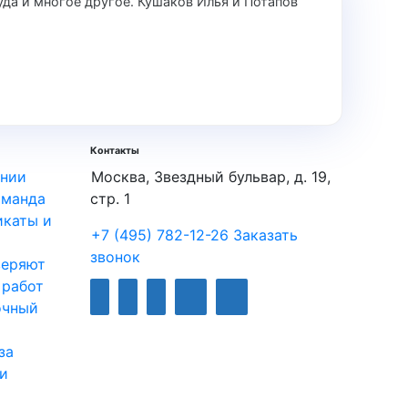
уда и многое другое. Кушаков Илья и Потапов
Контакты
нии
Москва, Звездный бульвар, д. 19,
оманда
стр. 1
каты и
+7 (495) 782-12-26
Заказать
звонок
веряют
 работ
очный
за
и