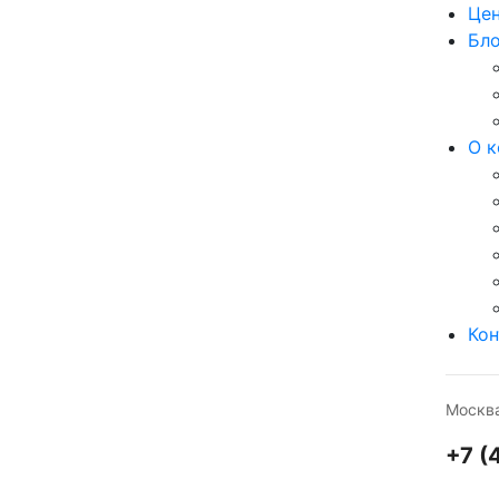
Це
Бло
О к
Кон
Москва
+7 (