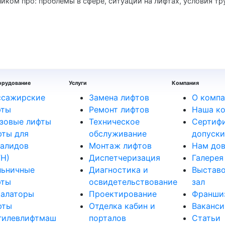
ком про: проблемы в сфере, ситуации на лифтах, условия тр
орудование
Услуги
Компания
ссажирские
Замена лифтов
О компа
фты
Ремонт лифтов
Наша к
зовые лифты
Техническое
Сертифи
ты для
обслуживание
допуски
алидов
Монтаж лифтов
Нам до
Н)
Диспетчеризация
Галерея
льничные
Диагностика и
Выстав
фты
освидетельствование
зал
калаторы
Проектирование
Франши
фты
Отделка кабин и
Ваканси
гилевлифтмаш
порталов
Статьи