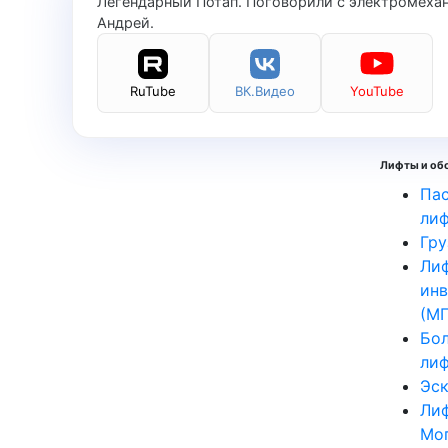
Легендарный Потап. Поговорили с электромехани
Андрей.
RuTube
ВК.Видео
YouTube
Лифты и об
Па
ли
Гру
Лиф
инв
(МГ
Бо
ли
Эс
Ли
Мо